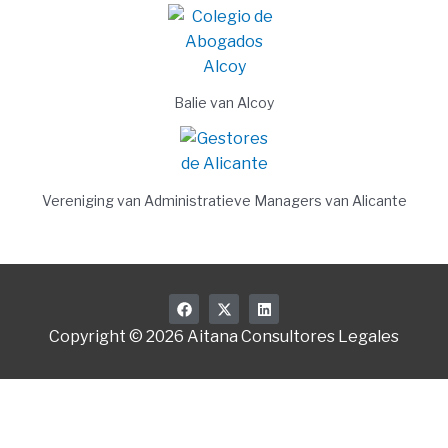
Balie van Alcoy
Vereniging van Administratieve Managers van Alicante
F
X
L
a
-
i
c
t
n
Copyright © 2026 Aitana Consultores Legales
e
w
k
b
i
e
o
t
d
o
t
i
k
e
n
r