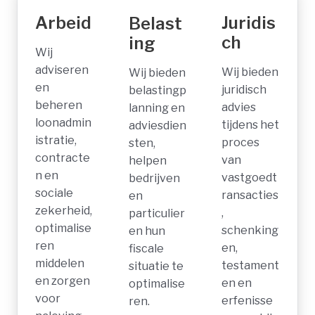
Arbeid
Juridis
Belast
ch
ing
Wij
adviseren
Wij bieden
Wij bieden
en
juridisch
belastingp
beheren
advies
lanning en
loonadmin
tijdens het
adviesdien
istratie,
proces
sten,
contracte
van
helpen
n en
vastgoedt
bedrijven
sociale
ransacties
en
zekerheid,
,
particulier
optimalise
schenking
en hun
ren
en,
fiscale
middelen
testament
situatie te
en zorgen
en en
optimalise
voor
erfenisse
ren.