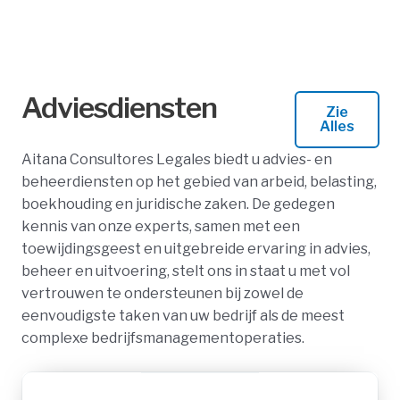
s
d
l
e
i
s
d
l
e
i
Adviesdiensten
Zie
d
Alles
e
Aitana Consultores Legales biedt u advies- en
beheerdiensten op het gebied van arbeid, belasting,
boekhouding en juridische zaken. De gedegen
kennis van onze experts, samen met een
toewijdingsgeest en uitgebreide ervaring in advies,
beheer en uitvoering, stelt ons in staat u met vol
vertrouwen te ondersteunen bij zowel de
eenvoudigste taken van uw bedrijf als de meest
complexe bedrijfsmanagementoperaties.