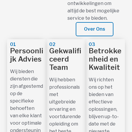
ontwikkelingen om
altijd de best mogelijke
service te bieden.
Over Ons
01
02
03
Persoonli
Gekwalifi
Betrokke
jk Advies
ceerd
nheid en
Team
Kwaliteit
Wij bieden
diensten die
Wij hebben
Wij richten
zijn afgestemd
professionals
ons op het
op de
met
bieden van
specifieke
uitgebreide
effectieve
behoeften
ervaring en
oplossingen,
van elke klant
voortdurende
blijven up-to-
voor optimale
opleiding om
date met de
ondersteunin
het beste
nieuwste