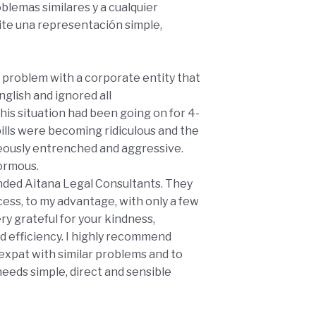
at
4-
he
ew