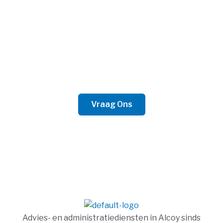
Neem Contact Op
Of het nu voor zakelijke of persoonlijke zaken is, wij
zijn bereid het beste advies te bieden.
Vraag Ons
Advies- en administratiediensten in Alcoy sinds