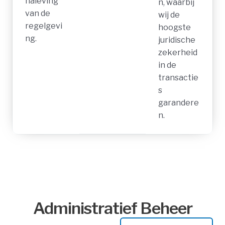
naleving
n, waarbij
van de
wij de
regelgevi
hoogste
ng.
juridische
zekerheid
in de
transactie
s
garandere
n.
Administratief Beheer