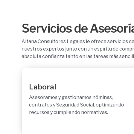
t
i
v
Servicios de Asesorí
a
a
Aitana Consultores Legales le ofrece servicios de 
n
nuestros expertos junto con un espíritu de compr
t
absoluta confianza tanto en las tareas más senci
e
r
i
o
Laboral
r
Asesoramos y gestionamos nóminas,
contratos y Seguridad Social, optimizando
recursos y cumpliendo normativas.