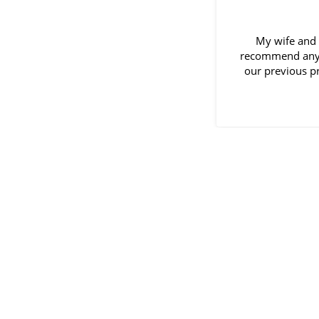
My wife and 
recommend anyon
our previous property a
Tanto para empresa 