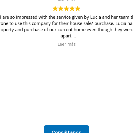
I are so impressed with the service given by Lucia and her team 
e to use this company for their house sale/ purchase. Lucia han
nd purchase of our current home even though they were some distance
apart.
Friendly service and never to busy to respond to any queries.
Leer más
Contacta con nosotros
como para particular, estamos preparados para ofrecer el 
Consúltanos