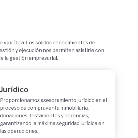
t
i
v
a
s
e y jurídica. Los sólidos conocimientos de
i
stión y ejecución nos permiten asistirle con
g
e la gestión empresarial.
u
i
e
n
Jurídico
t
e
Proporcionamos asesoramiento jurídico en el
proceso de compraventa inmobiliaria,
donaciones, testamentos y herencias,
garantizando la máxima seguridad jurídica en
las operaciones.