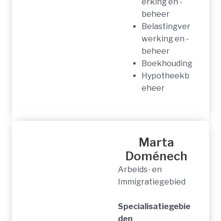
erking en -
beheer
Belastingver
werking en -
beheer
Boekhouding
Hypotheekb
eheer
Marta
Doménech
Arbeids- en
Immigratiegebied
Specialisatiegebie
den