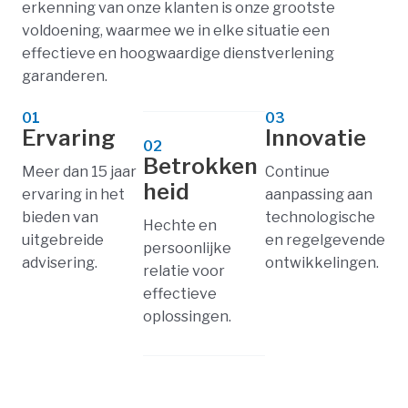
erkenning van onze klanten is onze grootste
voldoening, waarmee we in elke situatie een
effectieve en hoogwaardige dienstverlening
garanderen.
01
03
Ervaring
Innovatie
02
Betrokken
Meer dan 15 jaar
Continue
heid
ervaring in het
aanpassing aan
bieden van
technologische
Hechte en
uitgebreide
en regelgevende
persoonlijke
advisering.
ontwikkelingen.
relatie voor
effectieve
oplossingen.