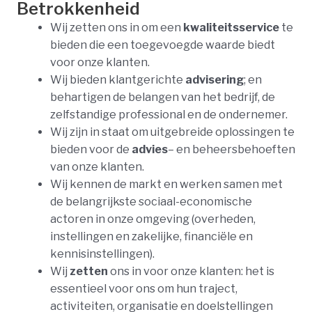
Betrokkenheid
Wij zetten ons in om een
kwaliteitsservice
te
bieden die een toegevoegde waarde biedt
voor onze klanten.
Wij bieden klantgerichte
advisering
; en
behartigen de belangen van het bedrijf, de
zelfstandige professional en de ondernemer.
Wij zijn in staat om uitgebreide oplossingen te
bieden voor de
advies
– en beheersbehoeften
van onze klanten.
Wij kennen de markt en werken samen met
de belangrijkste sociaal-economische
actoren in onze omgeving (overheden,
instellingen en zakelijke, financiële en
kennisinstellingen).
Wij
zetten
ons in voor onze klanten: het is
essentieel voor ons om hun traject,
activiteiten, organisatie en doelstellingen