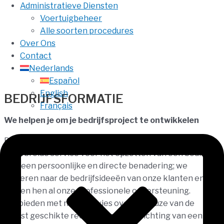
Administratieve Diensten
Voertuigbeheer
Alle soorten procedures
Over Ons
Contact
Nederlands
Español
English
BEDRIJFSFORMATIE
Français
We helpen je om je bedrijfsproject te ontwikkelen
Bij Aitana Consultores Legales bieden we een
uitgebreide service voor het opzetten van een bedrijf,
met een persoonlijke en directe benadering; we
luisteren naar de bedrijfsideeën van onze klanten en
bieden hen al onze professionele ondersteuning.
We bieden met name: advies over de keuze van de
meest geschikte rechtsvorm, de oprichting van een