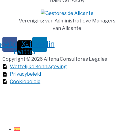
Balie van Alcoy
Vereniging van Administratieve Managers
van Alicante
acebook
X-
Linkedin
twitter
Copyright © 2026 Aitana Consultores Legales
Wettelijke Kennisgeving
Privacybeleid
Cookiebeleid