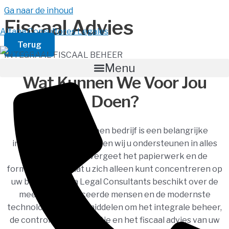
Ga naar de inhoud
Fiscaal Advies
Aitana Consultores Legales
Terug
INTEGRAAL FISCAAL BEHEER
Menu
Wat Kunnen We Voor Jou
Doen?
Het opstarten van een bedrijf is een belangrijke
inspanning, daarom willen wij u ondersteunen in alles
wat u nodig hebt, vergeet het papierwerk en de
formaliteiten, zodat u zich alleen kunt concentreren op
uw bedrijf. Aitana Legal Consultants beschikt over de
meest gekwalificeerde mensen en de modernste
technologische hulpmiddelen om het integrale beheer,
de controle, de informatie en het fiscaal advies van uw