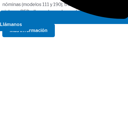
nóminas (modelos 111 y 190); tramitando altas y bajas por
sistema RED y llevando a cabo cualquier otra gestión
relacionada con la contratación laboral.
Llámanos
Más Información