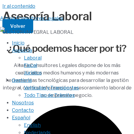
Ir al contenido
Asesoría Laboral
Aitana Consultores Legales
Volver
GESTIÓN INTEGRAL LABORAL
Inicio
¿Qué podemos hacer por ti?
Asesoría
Laboral
Fiscal
Aitana Consultores Legales dispone de los más
Jurídico
cualificados medios humanos y más modernas
Gestoría
herramientas tecnológicas para desarrollar la gestión
Vehículos y Transportes
integral, control, información y asesoramiento laboral de
Todo Tipo de Trámites
su empresa o negocio.
Nosotros
Contacto
Español
English
Nederlands