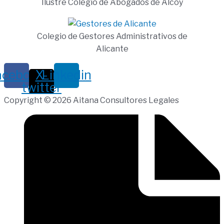
Ilustre Colegio de Abogados de Alcoy
Colegio de Gestores Administrativos de
Alicante
acebook
X-
Linkedin
twitter
Copyright © 2026 Aitana Consultores Legales