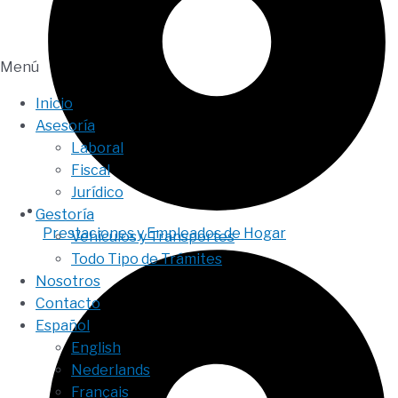
Menú
Inicio
Asesoría
Laboral
Fiscal
Jurídico
Gestoría
Prestaciones y Empleados de Hogar
Vehículos y Transportes
Todo Tipo de Trámites
Nosotros
Contacto
Español
English
Nederlands
Français