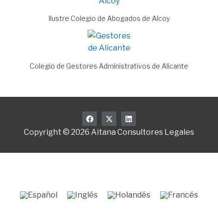
Ilustre Colegio de Abogados de Alcoy
Colegio de Gestores Administrativos de Alicante
F
X
L
a
-
i
c
t
n
Copyright © 2026 Aitana Consultores Legales
e
w
k
b
i
e
o
t
d
o
t
i
k
e
n
r