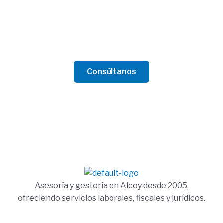
Contacta con nosotros
Tanto para empresa como para particular, estamos
preparados para ofrecer el mejor asesoramiento.
Consúltanos
Asesoría y gestoría en Alcoy desde 2005,
ofreciendo servicios laborales, fiscales y jurídicos.