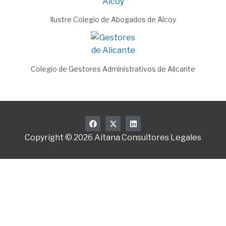
Ilustre Colegio de Abogados de Alcoy
Colegio de Gestores Administrativos de Alicante
F
X
L
a
-
i
c
t
n
Copyright © 2026 Aitana Consultores Legales
e
w
k
b
i
e
o
t
d
o
t
i
k
e
n
r