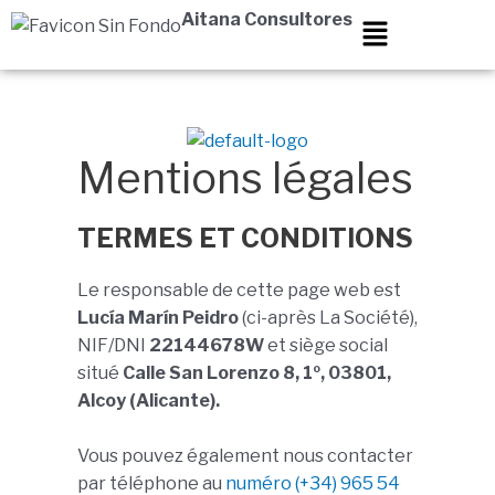
Aller
Aitana Consultores
au
contenu
Mentions légales
TERMES ET CONDITIONS
Le responsable de cette page web est
Lucía Marín Peidro
(ci-après La Société),
NIF/DNI
22144678W
et siège social
situé
Calle San Lorenzo 8, 1º, 03801,
Alcoy (Alicante).
Vous pouvez également nous contacter
par téléphone au
numéro (+34) 965 54